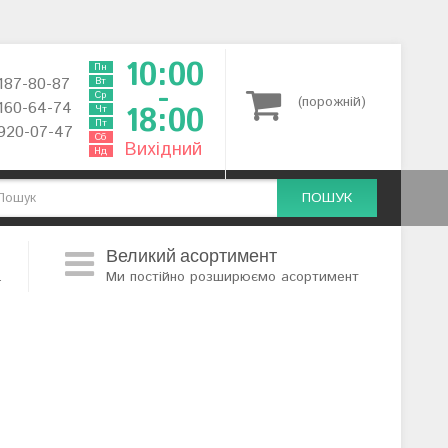
10:00
Пн
 187-80-87
Вт
-
Ср
(порожній)
 160-64-74
18:00
Чт
Пт
 920-07-47
Сб
Вихідний
Нд
ПОШУК
Великий асортимент
.
Ми постійно розширюємо асортимент