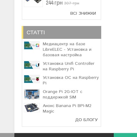
244 грн
307 грн
ВСІ ЗНИЖКИ
СТАТТІ
Медиацентр на базе
LibreELEC - Установка и
базовая настройка
Установка Unifi Controller
на Raspberry Pi
Установка ОС на Raspberry
Pi
Orange Pi 2G-IOT с
поддержкой SIM
Анонс Banana Pi BPI-M2
Magic
ДО БЛОГУ