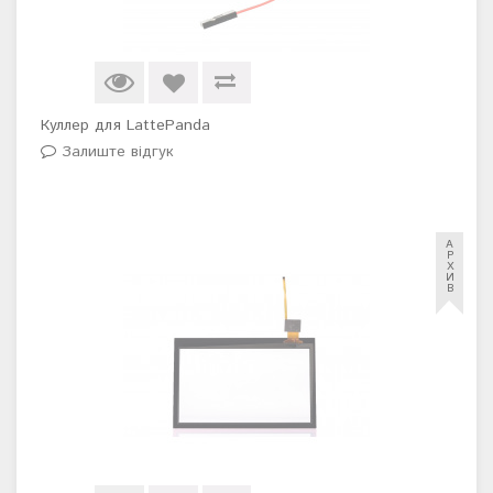
Куллер для LattePanda
Залиште відгук
А
Р
Х
И
В