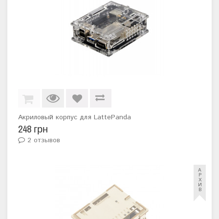
Акриловый корпус для LattePanda
248 грн
2 отзывов
А
Р
Х
И
В