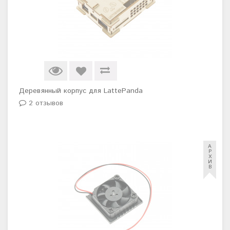
Деревянный корпус для LattePanda
2 отзывов
А
Р
Х
И
В