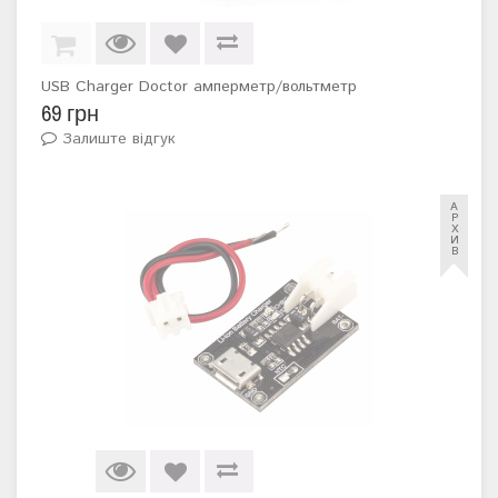
USB Charger Doctor амперметр/вольтметр
69 грн
Залиште відгук
А
Р
Х
И
В