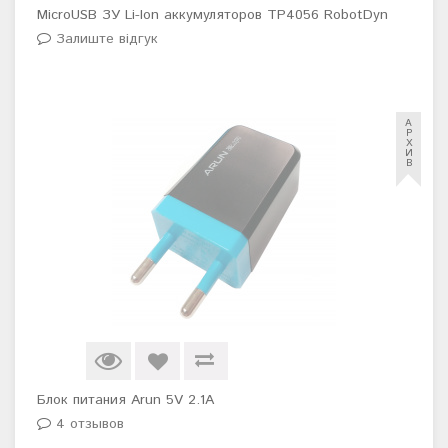
MicroUSB ЗУ Li-Ion аккумуляторов TP4056 RobotDyn
Залиште відгук
А
Р
Х
И
В
Блок питания Arun 5V 2.1A
4 отзывов