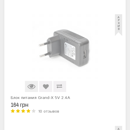
А
Р
Х
И
В
Блок питания Grand-X 5V 2.4A
164 грн
10 отзывов
А