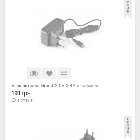
Р
Х
И
В
Блок питания Grand-X 5V 2.4A с кабелем
198 грн
1 отзыв
А
Р
Х
И
В