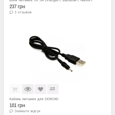
Блок питания 5V 3A OrangePi, BananaPi, NanoPi
237 грн
3 отзывов
Кабель питания для ODROID
101 грн
Залиште відгук