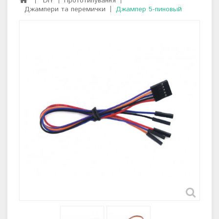
DIY
Прототипування
Джампери та перемички
Джампер 5-пиновый