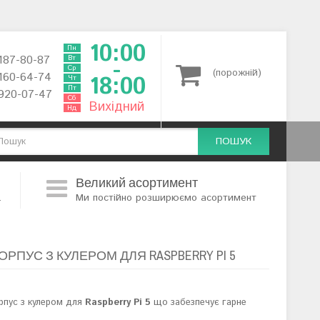
10:00
Пн
 187-80-87
Вт
-
Ср
(порожній)
 160-64-74
18:00
Чт
Пт
 920-07-47
Сб
Вихідний
Нд
ПОШУК
Великий асортимент
.
Ми постійно розширюємо асортимент
РПУС З КУЛЕРОМ ДЛЯ RASPBERRY PI 5
рпус з кулером для
Raspberry Pi 5
що забезпечує гарне