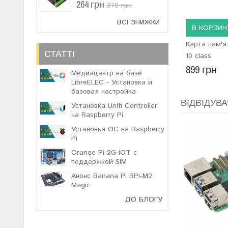
264 грн
378 грн
ВСІ ЗНИЖКИ
В КОРЗИН
Карта пам'я
СТАТТІ
10 class
899 грн
Медиацентр на базе
LibreELEC - Установка и
базовая настройка
ВІДВІДУВА
Установка Unifi Controller
на Raspberry Pi
Установка ОС на Raspberry
Pi
Orange Pi 2G-IOT с
поддержкой SIM
Анонс Banana Pi BPI-M2
Magic
ДО БЛОГУ