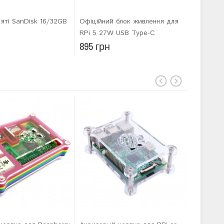
'яті SanDisk 16/32GB
Офіційний блок живлення для
Raspberr
RPi 5 27W USB Type-C
299 гр
895 грн