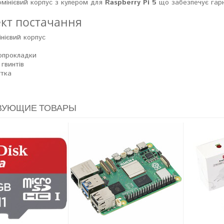
мінієвий корпус з кулером для
Raspberry Pi 5
що забезпечує гар
кт постачання
нієвий корпус
опрокладки
 гвинтів
утка
ВУЮЩИЕ ТОВАРЫ