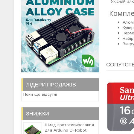
Якісний алю
Компле
Алюмі
Кулер
Терм
Набір
Викр
СОПУТСТ
ЛІДЕРИ ПРОДАЖІВ
Поки що відсутні
ЗНИЖКИ
Шилд прототипирования
для Arduino DFRobot