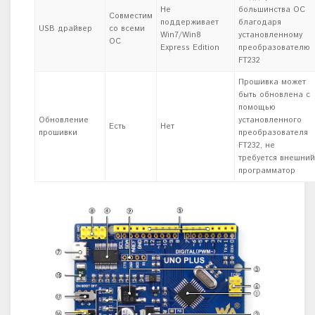
Не
большинства ОС
Совместим
поддерживает
благодаря
USB драйвер
со всеми
Win7/Win8
установленному
ОС
Express Edition
преобразователю
FT232
Прошивка может
быть обновлена с
помощью
Обновление
установленного
Есть
Нет
прошивки
преобразователя
FT232, не
требуется внешний
программатор