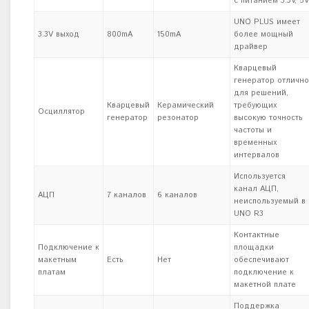
с питанием 3.3V, 5V
UNO PLUS имеет
3.3V выход
800mA
150mA
более мощный
драйвер
Кварцевый
генератор отлично
для решений,
Кварцевый
Керамический
требующих
Осциллятор
генератор
резонатор
высокую точность
частоты и
временных
интервалов
Используется
канал АЦП,
АЦП
7 каналов
6 каналов
неиспользуемый в
UNO R3
Контактные
Подключение к
площадки
макетным
Есть
Нет
обеспечивают
платам
подключение к
макетной плате
Поддержка