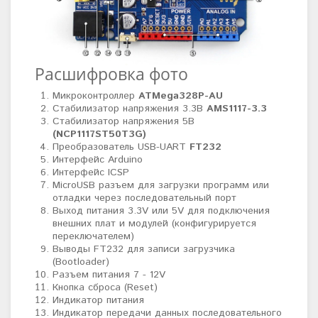
Расшифровка фото
Микроконтроллер
ATMega328P-AU
Стабилизатор напряжения 3.3В
AMS1117-3.3
Стабилизатор напряжения 5В
(NCP1117ST50T3G)
Преобразователь USB-UART
FT232
Интерфейс Arduino
Интерфейс ICSP
MicroUSB разъем для загрузки программ или
отладки через последовательный порт
Выход питания 3.3V или 5V для подключения
внешних плат и модулей (
конфигурируется
переключателем)
Выводы FT232 для записи загрузчика
(Bootloader)
Разъем питания 7 - 12V
Кнопка сброса (Reset)
Индикатор питания
Индикатор передачи данных последовательного