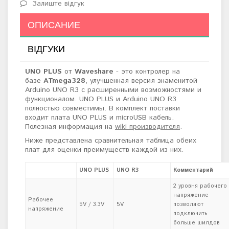
Залиште відгук
ОПИСАНИЕ
ВІДГУКИ
UNO PLUS
от
Waveshare
- это контролер на
базе
ATmega328
, улучшенная версия знаменитой
Arduino UNO R3 с расширенными возможностями и
функционалом. UNO PLUS и Arduino UNO R3
полностью совместимы. В комплект поставки
входит плата UNO PLUS и microUSB кабель.
Полезная информация на
wiki производителя
.
Ниже представлена сравнительная таблица обеих
плат для оценки преимуществ каждой из них.
UNO PLUS
UNO R3
Комментарий
2 уровня рабочего
напряжение
Рабочее
5V / 3.3V
5V
позволяют
напряжение
подключить
больше шилдов