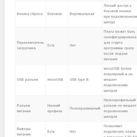
Легкий доступ к
боковой кнопке
Кнопка сброса
Боковая
Вертикальная
при подключенном
шилде
Плата может быть
сконфигурирована
Переключатель
для старта
Есть
Нет
загрузчика
программы сразу
после подачи
питания
microUSB более
популярный и не
USB разъем
microUSB
USB type B
мешает
подключению
шилдов
Низкопрофильный
Разъем
Низкий
разъем не мешает
Полноразмерный
питания
профиль
подключению
шилдов
Позволяют
Выводы
Есть
Нет
подключать платы
питания