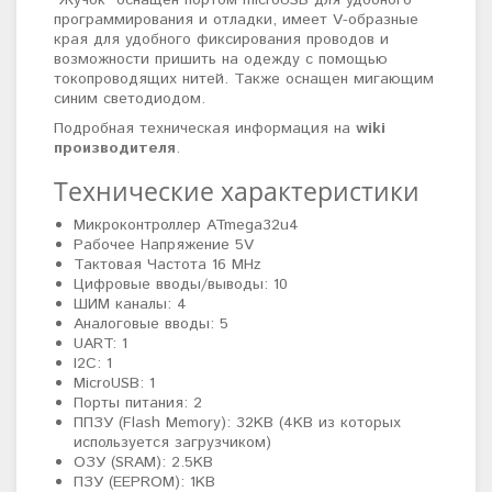
"Жучок" оснащен портом microUSB для удобного
программирования и отладки, имеет V-образные
края для удобного фиксирования проводов и
возможности пришить на одежду с помощью
токопроводящих нитей. Также оснащен мигающим
синим светодиодом.
Подробная техническая информация на
wiki
производителя
.
Технические характеристики
Микроконтроллер ATmega32u4
Рабочее Напряжение 5V
Тактовая Частота 16 MHz
Цифровые вводы/выводы: 10
ШИМ каналы: 4
Аналоговые вводы: 5
UART: 1
I2C: 1
MicroUSB: 1
Порты питания: 2
ППЗУ (Flash Memory): 32KB (4KB из которых
используется загрузчиком)
ОЗУ (SRAM): 2.5KB
ПЗУ (EEPROM): 1KB