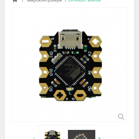
Мікроконтролери
DFRobot Beetle