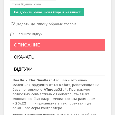
Повідомити мене, коли буде в наявності
Додати до списку обраних товарів
Залиште відгук
ОПИСАНИЕ
СКАЧАТЬ
ВІДГУКИ
Beetle - The Smallest Arduino
- это очень
маленькая ардуинка от
DFRobot
, работающая на
базе популярного
ATmega32u4
. Программно
полностью совместима с Leonardo, такая же
мощная, но благодаря миниатюрным размерам
-
20х22 mm
- применима в тех проектах, где
важны размеры контроллера.