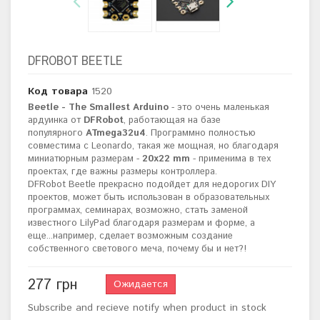
DFROBOT BEETLE
Код товара
1520
Beetle - The Smallest Arduino
- это очень маленькая
ардуинка от
DFRobot
, работающая на базе
популярного
ATmega32u4
. Программно полностью
совместима с Leonardo, такая же мощная, но благодаря
миниатюрным размерам -
20х22 mm
- применима в тех
проектах, где важны размеры контроллера.
DFRobot Beetle прекрасно подойдет для недорогих DIY
проектов, может быть использован в образовательных
программах, семинарах, возможно, стать заменой
известного LilyPad благодаря размерам и форме, а
еще...например, сделает возможным создание
собственного светового меча, почему бы и нет?!
277 грн
Ожидается
Subscribe and recieve notify when product in stock