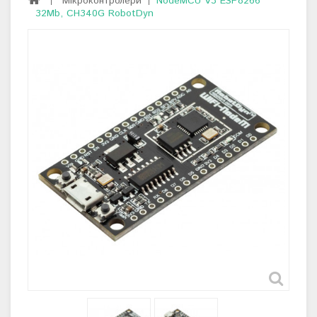
Мікроконтролери
NodeMCU V3 ESP8266
32Mb, CH340G RobotDyn