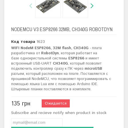
NODEMCU V3 ESP8266 32MB, CH340G ROBOTDYN
Код товара
1623
WIFI NodeM ESP8266, 32M flash, CH340G
- плата
разработчика от
RobotDyn
, которая работает на
базе
однокристальной системы
ESP8266
и имеет
встроенный USB-UART
CH340G
, который позволит
подключить контроллер сразу к ПК через
microUSB
разъем, который расположен на плате. Поставляется с
прошивкой
NodeMCU, что позволяет программировать с
помощью языка Lua или с помощью Arduino IDE.
Штыревые планки поставляются в комплекте.
135 грн
Ожидается
Subscribe and recieve notify when product in stock