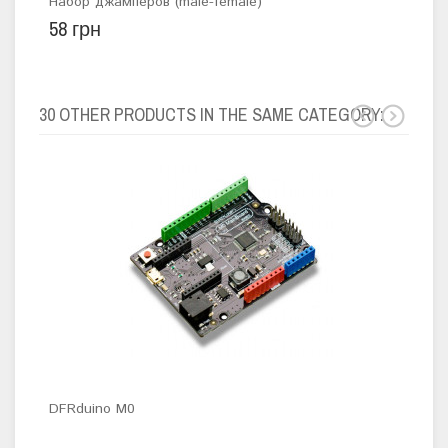
Набор джамперов (male-female)
1-к
58 грн
55 
30 OTHER PRODUCTS IN THE SAME CATEGORY:
DFRduino M0
DFR