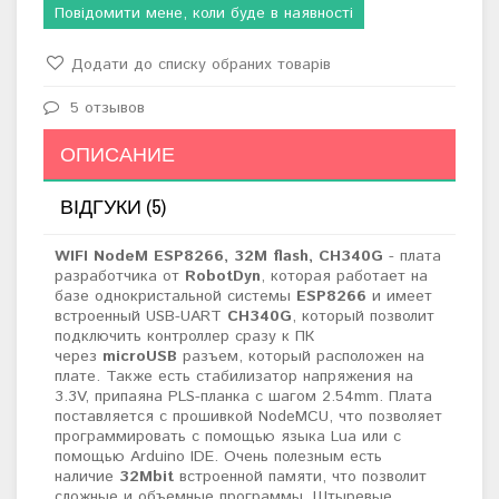
Повідомити мене, коли буде в наявності
Додати до списку обраних товарів
5 отзывов
ОПИСАНИЕ
ВІДГУКИ (5)
WIFI NodeM ESP8266, 32M flash, CH340G
- плата
разработчика от
RobotDyn
, которая работает на
базе однокристальной системы
ESP8266
и имеет
встроенный USB-UART
CH340G
, который позволит
подключить контроллер сразу к ПК
через
microUSB
разъем, который расположен на
плате. Также есть
стабилизатор напряжения на
3.3V, припаяна PLS-планка с шагом 2.54mm. Плата
поставляется с прошивкой NodeMCU, что позволяет
программировать с помощью языка Lua или с
помощью Arduino IDE. Очень полезным есть
наличие
32Mbit
встроенной памяти, что позволит
сложные и объемные программы. Штыревые