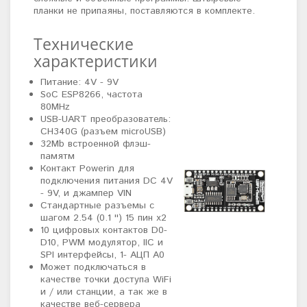
планки не припаяны, поставляются в комплекте.
Технические
характеристики
Питание: 4V - 9V
SoC ESP8266, частота
80MHz
USB-UART преобразователь:
CH340G (разъем microUSB)
32Mb встроенной флэш-
памятм
Контакт Powerin для
подключения питания DC 4V
- 9V, и джампер VIN
Стандартные разъемы с
шагом 2.54 (0.1 '') 15 пин х2
10 цифровых контактов D0-
D10, PWM модулятор, IIC и
SPI интерфейсы, 1- АЦП A0
Может подключаться в
качестве точки доступа WiFi
и / или станции, а так же в
качестве веб-сервера