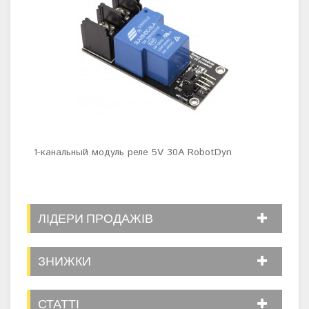
1-канальный модуль реле 5V 30A RobotDyn
XBe
ЛІДЕРИ ПРОДАЖІВ
ЗНИЖКИ
СТАТТІ