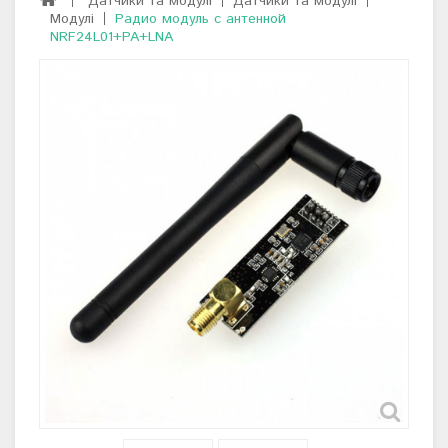
Датчики та модулі
Датчики та модулі
Модулі
Радио модуль с антенной
NRF24L01+PA+LNA