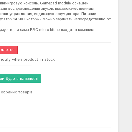
 мини-игровую консоль. Gamepad module оснащен
для воспроизведения звуков, высококачественным
опки управления
, индикацию аккумулятора. Питание
мулятор
14500
, который можно заряжать непосредственно от
умулятор и сама BBC micro:bit не входят в комплект
дается
notify when product in stock
ли буде в наявності
обраних товарів