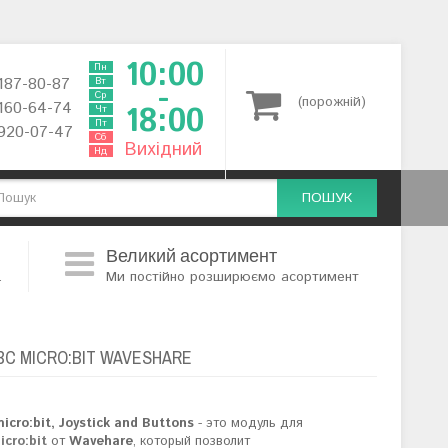
10:00
Пн
 187-80-87
Вт
-
Ср
(порожній)
 160-64-74
18:00
Чт
Пт
 920-07-47
Сб
Вихідний
Нд
ПОШУК
Великий асортимент
.
Ми постійно розширюємо асортимент
 MICRO:BIT WAVESHARE
cro:bit, Joystick and Buttons
- это модуль для
cro:bit
от
Wavehare
, который позволит