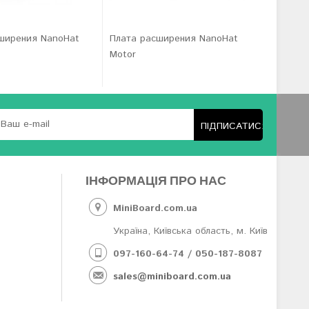
ширения NanoHat
Плата расширения NanoHat
Плата р
Motor
Proto
ПІДПИСАТИСЯ
ІНФОРМАЦІЯ ПРО НАС
MiniBoard.com.ua
Україна, Київська область, м. Київ
097-160-64-74 / 050-187-8087
sales@miniboard.com.ua