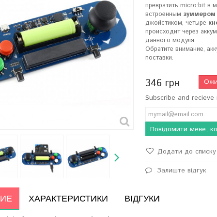
превратить micro:bit в
встроенным
зуммером
джойстиком, четыре
кн
происходит через акку
данного модуля.
Обратите внимание, акк
поставки.
346 грн
Ожи
Subscribe and recieve 
Повідомити мене, ко
Додати до списку 
Залиште відгук
ИЕ
ХАРАКТЕРИСТИКИ
ВІДГУКИ