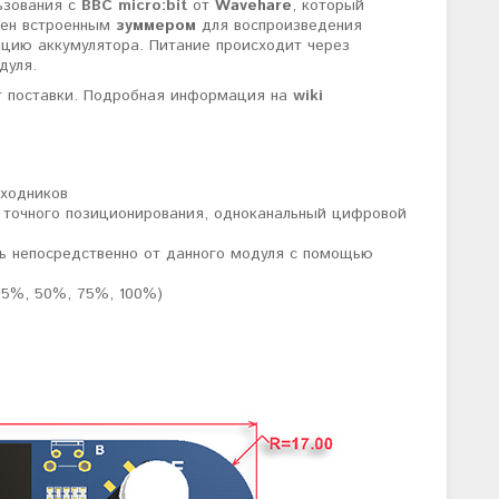
ьзования с
BBC micro:bit
от
Wavehare
, который
ащен встроенным
зуммером
для воспроизведения
ацию аккумулятора. Питание происходит через
дуля.
т поставки. Подробная информация на
wiki
еходников
 точного позиционирования, одноканальный цифровой
ь непосредственно от данного модуля с помощью
25%, 50%, 75%, 100%)