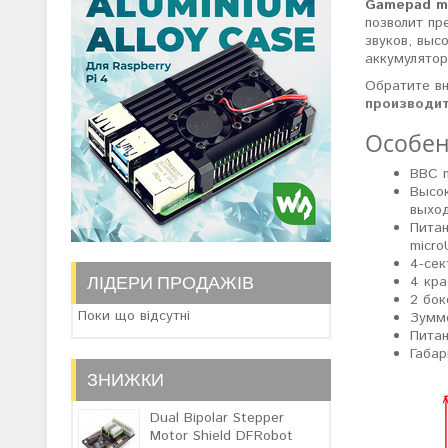
Gamepad mod
позволит пр
звуков, вы
аккумулято
Обратите в
производи
Особен
BBC m
Высок
выхо
Питан
micro
4-сек
ЛІДЕРИ ПРОДАЖІВ
4 кра
2 бок
Поки що відсутні
Зумм
Питан
Габар
ЗНИЖКИ
Dual Bipolar Stepper
Motor Shield DFRobot