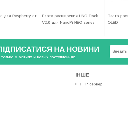
ld для Raspberry от
Плата расширения UNO Dock
Плата рас
V2.0 для NanoPi NEO series
OLED
ПІДПИСАТИСЯ НА НОВИНИ
 только о акциях и новых поступлениях.
ІНШЕ
FTP сервер