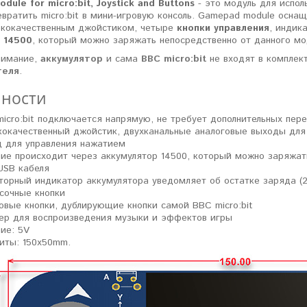
ule for micro:bit, Joystick and Buttons
- это модуль для испол
евратить micro:bit в мини-игровую консоль. Gamepad module осн
сококачественным джойстиком, четыре
кнопки управления
, индик
р
14500
, который можно заряжать непосредственно от данного мо
нимание,
аккумулятор
и сама
BBC micro:bit
не входят в комплек
теля
.
ности
icro:bit подключается напрямую, не требует дополнительных пер
окачественный джойстик, двухканальные аналоговые выходы для
д для управления нажатием
ие происходит через аккумулятор 14500, который можно заряжат
USB кабеля
торный индикатор аккумулятора уведомляет об остатке заряда (
сочные кнопки
овые кнопки, дублирующие кнопки самой BBC micro:bit
ер для воспроизведения музыки и эффектов игры
ие: 5V
иты: 150х50mm.