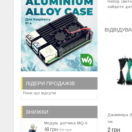
Набор свето
найдете дат
ВІДВІДУВА
ЛІДЕРИ ПРОДАЖІВ
Поки що відсутні
ЗНИЖКИ
Джампера (f
см
Модуль датчика MQ-6
2 грн
49 грн
69 грн