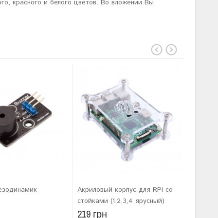
го, красного и белого цветов.
Во вложении Вы
езодинамик
Акриловый корпус для RPi со
Прозрач
стойками (1,2,3,4 ярусный)
Raspberr
219 грн