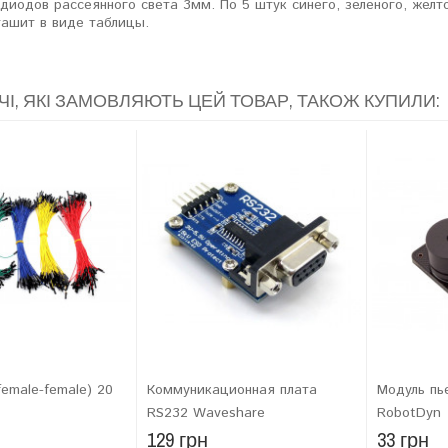
диодов рассеянного света 3мм. По 5 штук синего, зеленого, желто
ашит в виде таблицы.
ЧІ, ЯКІ ЗАМОВЛЯЮТЬ ЦЕЙ ТОВАР, ТАКОЖ КУПИЛИ:
emale-female) 20
Коммуникационная плата
Модуль пь
RS232 Waveshare
RobotDyn
129 грн
33 грн