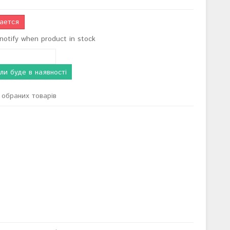
ается
notify when product in stock
ли буде в наявності
обраних товарів