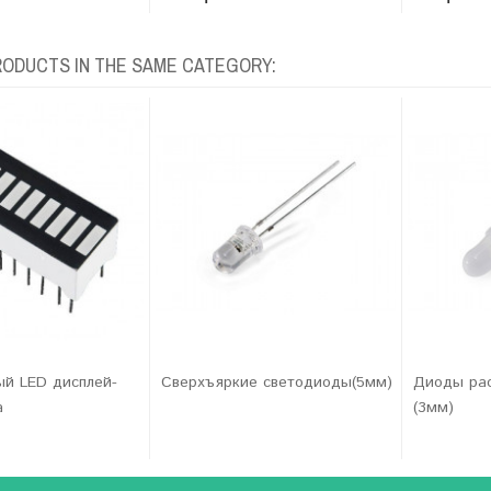
RODUCTS IN THE SAME CATEGORY:
ый LED дисплей-
Сверхъяркие светодиоды(5мм)
Диоды рас
а
(3мм)