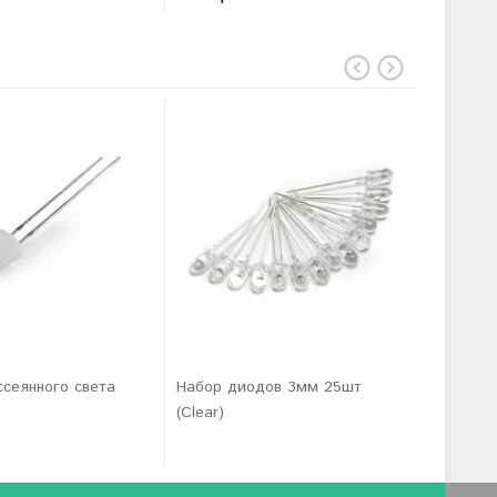
сеянного света
Набор диодов 3мм 25шт
Диод чи
(Clear)