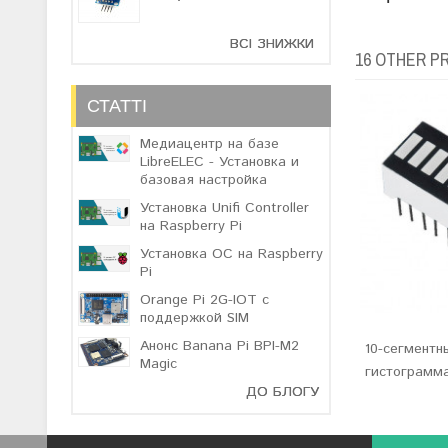
ВСІ ЗНИЖКИ
16 OTHER P
СТАТТІ
Медиацентр на базе
LibreELEC - Установка и
базовая настройка
Установка Unifi Controller
на Raspberry Pi
Установка ОС на Raspberry
Pi
Orange Pi 2G-IOT с
поддержкой SIM
Анонс Banana Pi BPI-M2
10-сегментн
Magic
гистограмм
ДО БЛОГУ