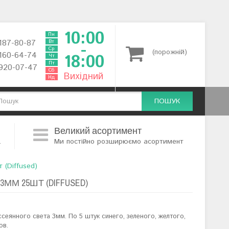
10:00
Пн
 187-80-87
Вт
-
Ср
(порожній)
 160-64-74
18:00
Чт
Пт
 920-07-47
Сб
Вихідний
Нд
ПОШУК
Великий асортимент
.
Ми постійно розширюємо асортимент
(Diffused)
ММ 25ШТ (DIFFUSED)
еянного света 3мм. По 5 штук синего, зеленого, желтого,
ов.