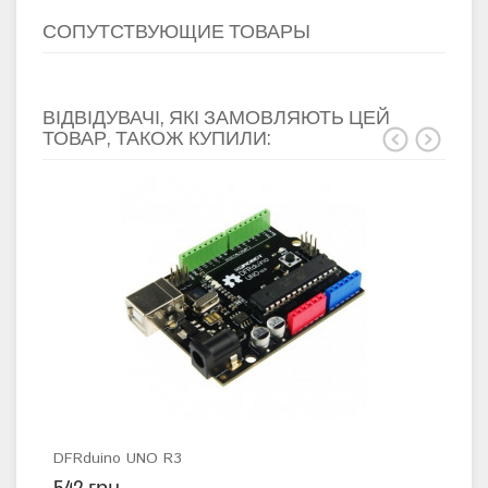
СОПУТСТВУЮЩИЕ ТОВАРЫ
ВІДВІДУВАЧІ, ЯКІ ЗАМОВЛЯЮТЬ ЦЕЙ
ТОВАР, ТАКОЖ КУПИЛИ:
DFRduino UNO R3
Ras
542 грн
6 6