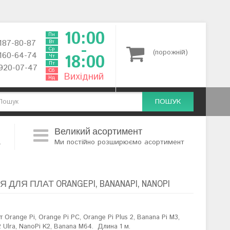
10:00
Пн
 187-80-87
Вт
-
Ср
(порожній)
 160-64-74
18:00
Чт
Пт
 920-07-47
Сб
Вихідний
Нд
ПОШУК
Великий асортимент
.
Ми постійно розширюємо асортимент
ДЛЯ ПЛАТ ORANGEPI, BANANAPI, NANOPI
ат
Orange Pi, Orange Pi PC, Orange Pi Plus 2, Banana Pi M3,
2 Ulra, NanoPi K2, Banana M64.
Длина 1 м.