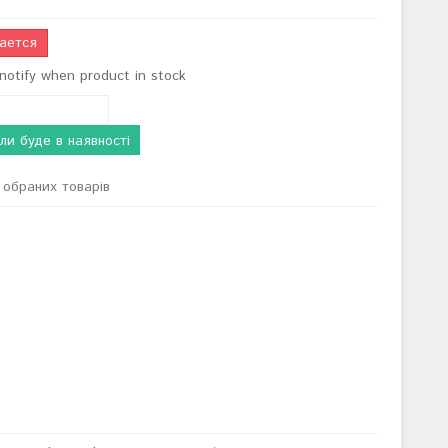
ается
notify when product in stock
ли буде в наявності
обраних товарів