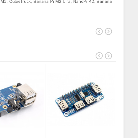
 M3, Cubietruck, Banana Pi M2 Ulra, NanoPi K2, Banana