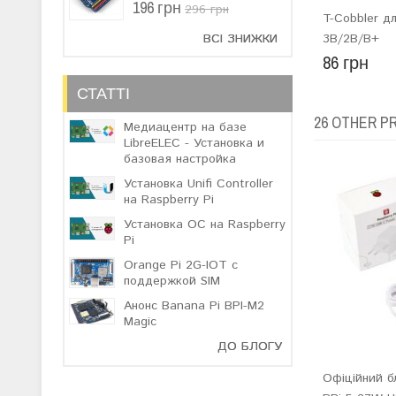
196 грн
296 грн
T-Cobbler д
3B/2B/B+
ВСІ ЗНИЖКИ
86 грн
СТАТТІ
26 OTHER P
Медиацентр на базе
LibreELEC - Установка и
базовая настройка
Установка Unifi Controller
на Raspberry Pi
Установка ОС на Raspberry
Pi
Orange Pi 2G-IOT с
поддержкой SIM
Анонс Banana Pi BPI-M2
Magic
ДО БЛОГУ
Офіційний б