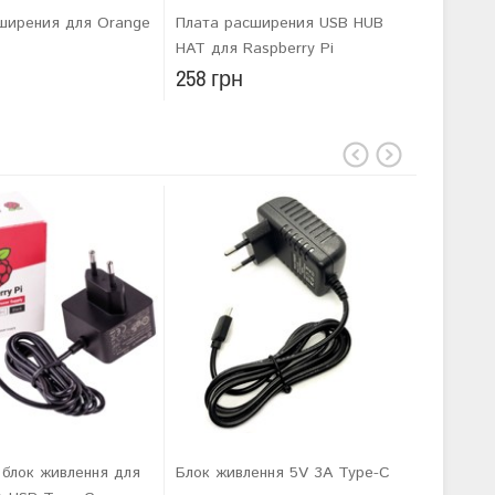
ширения для Orange
Плата расширения USB HUB
Акрилов
HAT для Raspberry Pi
Raspberr
258 грн
 блок живлення для
Блок живлення 5V 3А Type-C
Блок жи