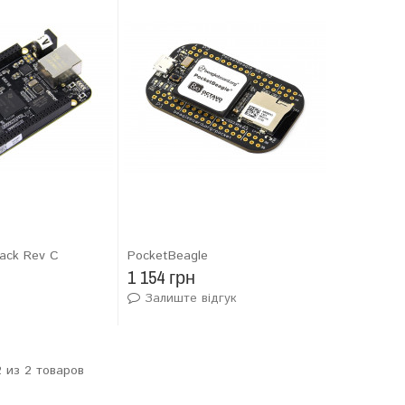
ack Rev C
PocketBeagle
1 154 грн
Залиште відгук
2 из 2 товаров