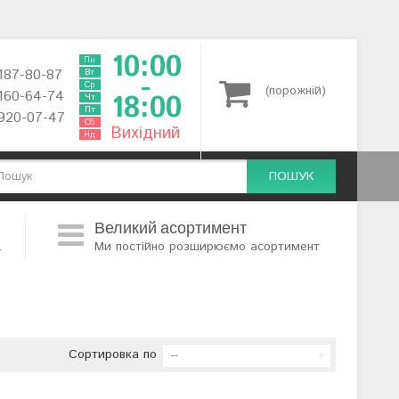
10:00
Пн
 187-80-87
Вт
-
Ср
(порожній)
 160-64-74
18:00
Чт
Пт
 920-07-47
Сб
Вихідний
Нд
ПОШУК
Великий асортимент
.
Ми постійно розширюємо асортимент
Сортировка по
--