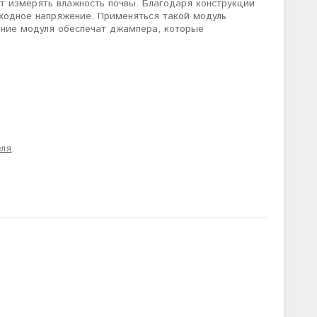
т измерять влажность почвы. Благодаря конструкции
выходное напряжение. Применяться такой модуль
чение модуля обеспечат джампера, которые
еля
.