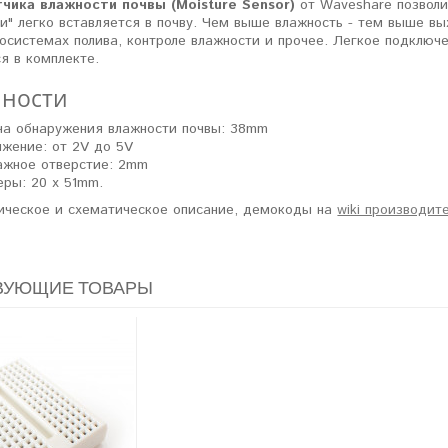
чика влажности почвы (Moisture Sensor)
от Waveshare позволи
ки" легко вставляется в почву. Чем выше влажность - тем выше 
осистемах полива, контроле влажности и прочее. Легкое подклю
я в комплекте.
ности
на обнаружения влажности почвы: 38mm
жение: от 2V до 5V
ажное отверстие: 2mm
ры: 20 х 51mm.
ическое и схематическое описание, демокоды на
wiki производит
ВУЮЩИЕ ТОВАРЫ