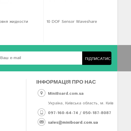
овня жидкости
10 DOF Sensor Waveshare
Модуль 
Wavesha
ПІДПИСАТИСЯ
ІНФОРМАЦІЯ ПРО НАС
MiniBoard.com.ua
Україна, Київська область, м. Київ
097-160-64-74 / 050-187-8087
sales@miniboard.com.ua