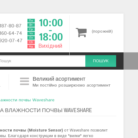
10:00
Пн
 187-80-87
Вт
-
Ср
(порожній)
 160-64-74
18:00
Чт
Пт
 920-07-47
Сб
Вихідний
Нд
ПОШУК
Великий асортимент
.
Ми постійно розширюємо асортимент
лажности почвы Waveshare
А ВЛАЖНОСТИ ПОЧВЫ WAVESHARE
ости почвы (Moisture Sensor)
от Waveshare позволит
вы. Благодаря конструкции в виде "вилки" легко