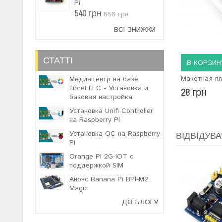
Pi
540 грн
658 грн
ВСІ ЗНИЖКИ
СТАТТІ
В КОРЗИН
Макетная пл
Медиацентр на базе
LibreELEC - Установка и
28 грн
базовая настройка
Установка Unifi Controller
на Raspberry Pi
Установка ОС на Raspberry
ВІДВІДУВА
Pi
Orange Pi 2G-IOT с
поддержкой SIM
Анонс Banana Pi BPI-M2
Magic
ДО БЛОГУ