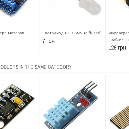
ера моторов
Светодиод RGB 5мм (diffused)
Инфракра
7 грн
приближен
128 грн
RODUCTS IN THE SAME CATEGORY: