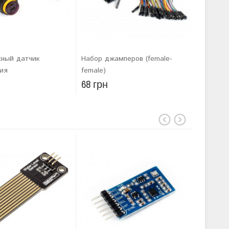
сный датчик
Набор джамперов (female-
Модуль 
ия
female)
влажнос
68 грн
168 гр