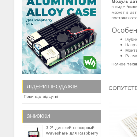
Модуль дат
в виде "вил
может в авт
поставляютс
Особен
Глуби
Напря
Монт
Разме
Полное техн
ЛІДЕРИ ПРОДАЖІВ
СОПУТСТ
Поки що відсутні
ЗНИЖКИ
3.2" дисплей сенсорный
Waveshare для Raspberry