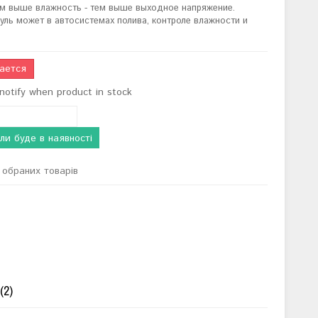
Чем выше влажность - тем выше выходное напряжение.
ль может в автосистемах полива, контроле влажности и
ается
notify when product in stock
ли буде в наявності
обраних товарів
(2)