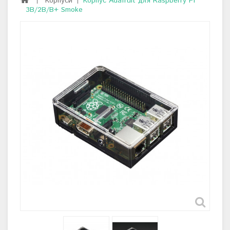
Корпуси
Корпус Adafruit для Raspberry Pi
3B/2B/B+ Smoke