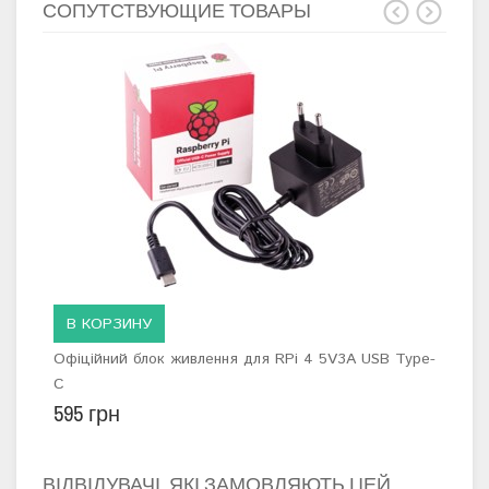
СОПУТСТВУЮЩИЕ ТОВАРЫ
В КОРЗИНУ
В
Офіційний блок живлення для RPi 4 5V3A USB Type-
Ras
C
6 6
595 грн
ВІДВІДУВАЧІ, ЯКІ ЗАМОВЛЯЮТЬ ЦЕЙ