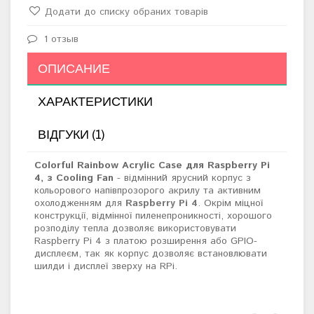
Додати до списку обраних товарів
1 отзыв
ОПИСАНИЕ
ХАРАКТЕРИСТИКИ
ВІДГУКИ (1)
Colorful Rainbow Acrylic Case для Raspberry Pi
4, з Cooling Fan
- відмінний ярусний корпус з
кольорового напівпрозорого акрилу та активним
охолодженням для
Raspberry Pi 4
. Окрім міцної
конструкції, відмінної пиленепроникності, хорошого
розподілу тепла дозволяє використовувати
Raspberry Pi 4 з платою розширення або GPIO-
дисплеєм, так як корпус дозволяє встановлювати
шилди і дисплеї зверху на RPi.