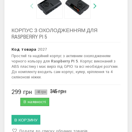
КОРПУС З ОХОЛОДЖЕННЯМ ДЛЯ
RASPBERRY PI 5
Код товара
2027
Простий та надійний корпус з активним охолодженням
чорного кольору для
Raspberry Pi 5
. Корпус виконаний з
ABS пластику і має виріз під GPIO та всі необхідні роз'єми.
До комплекту входить сам корпус, кулер, кріплення та 4
силіконові ніжки.
345 грн
299 грн
-46 грн
В наявності
В КОРЗИНУ
Додати до списку обраних товарів