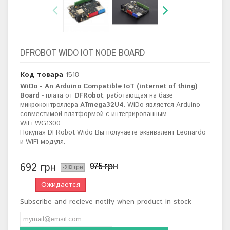
DFROBOT WIDO IOT NODE BOARD
Код товара
1518
WiDo - An Arduino Compatible IoT (internet of thing)
Board
- плата от
DFRobot
, работающая на базе
микроконтроллера
ATmega32U4
. WiDo является Arduino-
совместимой платформой с интегрированным
WiFi
WG1300.
Покупая DFRobot Wido Вы получаете эквивалент Leonardo
и WiFi модуля.
975 грн
692 грн
-283 грн
Ожидается
Subscribe and recieve notify when product in stock