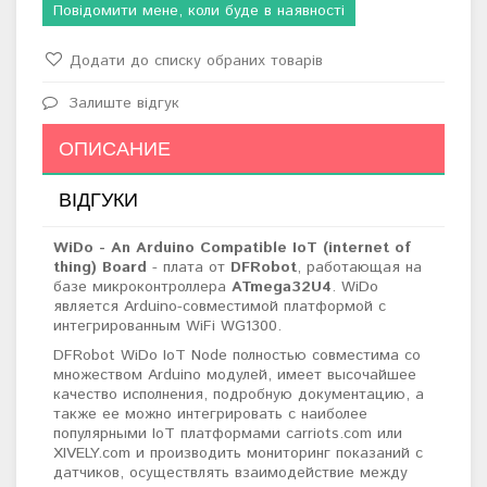
Повідомити мене, коли буде в наявності
Додати до списку обраних товарів
Залиште відгук
ОПИСАНИЕ
ВІДГУКИ
WiDo - An Arduino Compatible IoT (internet of
thing) Board
- плата от
DFRobot
, работающая на
базе микроконтроллера
ATmega32U4
. WiDo
является Arduino-совместимой платформой с
интегрированным WiFi WG1300.
DFRobot WiDo IoT Node полностью совместима со
множеством Arduino модулей, имеет высочайшее
качество исполнения, подробную документацию, а
также ее можно интегрировать с наиболее
популярными IoT платформами carriots.com или
XIVELY.com и производить мониторинг показаний с
датчиков,
осуществлять взаимодействие между