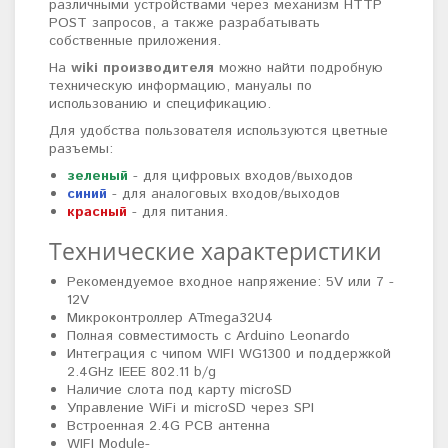
различными устройствами через механизм HTTP
POST запросов, а также разрабатывать
собственные приложения.
На
wiki производителя
можно найти подробную
техническую информацию, мануалы по
использованию и спецификацию.
Для удобства пользователя используются цветные
разъемы:
зеленый
- для цифровых входов/выходов
синий
- для аналоговых входов/выходов
красный
- для питания.
Технические характеристики
Рекомендуемое входное напряжение: 5V или 7 -
12V
Микроконтроллер ATmega32U4
Полная совместимость с Arduino Leonardo
Интеграция с чипом WIFI WG1300 и поддержкой
2.4GHz IEEE 802.11 b/g
Наличие слота под карту microSD
Управление WiFi и microSD через SPI
Встроенная 2.4G PCB антенна
WIFI Module-