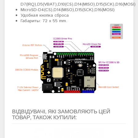
D7(IRQ),D5(VBAT),D10(CS),D14(MISO),D15(SCK),D16(MOSI)
MicroSD-D4(CS),D14(MISO),D15(SCK),D16(MOSI)
Удобная кнопка сброса
Габариты: 72 x 55 mm.
ВІДВІДУВАЧІ, ЯКІ ЗАМОВЛЯЮТЬ ЦЕЙ
ТОВАР, ТАКОЖ КУПИЛИ: