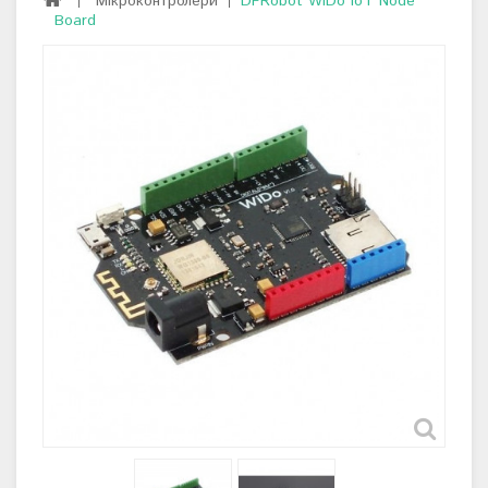
Мікроконтролери
DFRobot WiDo IoT Node
Board