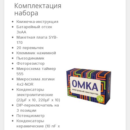
Комплектация
набора
Книжечка-инструкция
Батарейный отсек
3хАА
Макетная плата SYB-
170
20 перемычек
Клеммник нажимной
Пьезодинамик
Фоторезистор
Микросхема таймер
555
Микросхема логики
4х2-NOR
Конденсаторы
электролитические
(22µF х 10, 220µF х 10)
DIP-переключатель на
3 позиции
Потенциометр
Конденсаторы
керамические (10 nF х