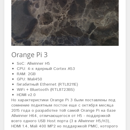
Orange Pi 3
SoC: Allwinner H5
CPU: 4-х ядерный Cortex A53
RAM: 2GB
GPU: Mali450
Гигабитный Ethernet (
RTL8211E)
WiFi + Bluetooth (RTL8723BS)
HDMI v2.0
Но характеристики Orange Pi 3 были поставлены под
сомнение поднятным
постом
еще с октября месяца
2015 года о разработке той самой Orange Pi на базе
Allwinner H64, отличающегося от H5 - поддержкой
всего одного USB Host порта (3 в Allwinner H5/H3),
HDMI 1.4, Mali 400 MP2 но поддержкой PMIC, которого