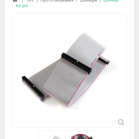
DIY
Прототипування
Шлейфи
Шлейф
40 pin