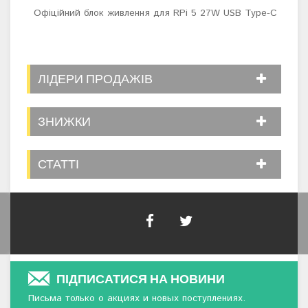
Офіційний блок живлення для RPi 5 27W USB Type-C
Бло
ЛІДЕРИ ПРОДАЖІВ
ЗНИЖКИ
СТАТТІ
ПІДПИСАТИСЯ НА НОВИНИ
Письма только о акциях и новых поступлениях.