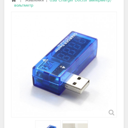
Живлення
USB Charger Doctor амперметр/
вольтметр