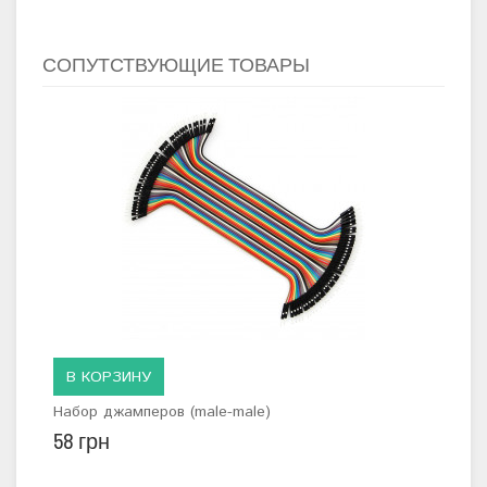
СОПУТСТВУЮЩИЕ ТОВАРЫ
В КОРЗИНУ
В
Набор джамперов (male-male)
Маке
58 грн
89 