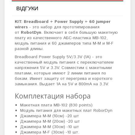
ВІДГУКИ
KIT: Breadboard + Power Supply + 60 jumper
wirers
- это набор для прототипирования
от
RobotDyn
. Включает в себя большую макетную
плату из качественного АБС-пластика MB-102,
модуль питания и 60 джамперов типа M-M и M-F
разной длины.
Breadboard Power Supply 5V/3.3V (1A) - это
качественный модуль питания с переключателем
напряжения 5V и 3.3V. Совместим с макетными
платами, которые имеют 2 линии питания по
бокам. Имеет защиту от перегрева и короткого
замыкания. Выдает 1A на 5V и 800mA на 3.3V.
Комплектация набора
Макетная плата MB-102 (830 points)
Модуль питания для макетных плат RoborDyn
Джампера M-M (10см) -20 шт
Джампера M-M (20см) -20 шт
Джампера M-M (30см) -10 шт
Джампера M-F (30см) -10 шт.