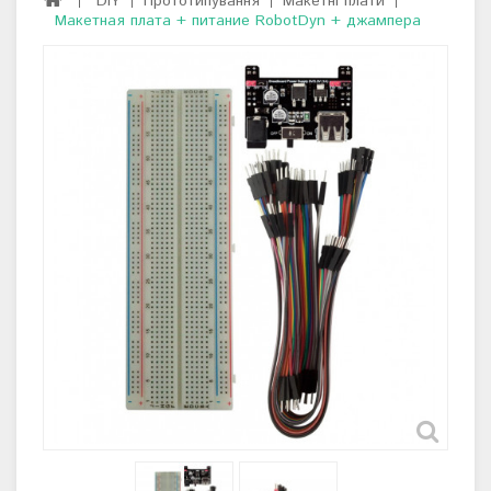
DIY
Прототипування
Макетні плати
Макетная плата + питание RobotDyn + джампера