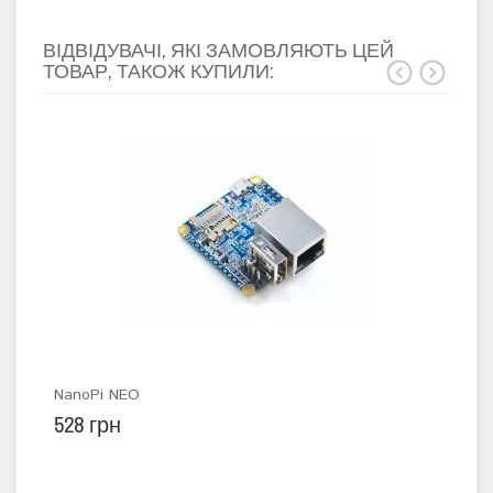
ВІДВІДУВАЧІ, ЯКІ ЗАМОВЛЯЮТЬ ЦЕЙ
ТОВАР, ТАКОЖ КУПИЛИ:
NanoPi NEO
4-з
528 грн
58 