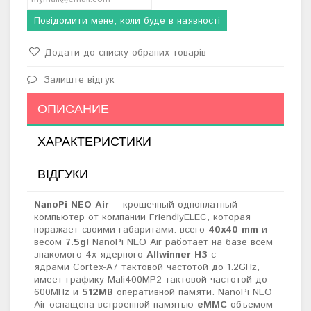
Повідомити мене, коли буде в наявності
Додати до списку обраних товарів
Залиште відгук
ОПИСАНИЕ
ХАРАКТЕРИСТИКИ
ВІДГУКИ
NanoPi NEO Air
- крошечный одноплатный
компьютер от компании FriendlyELEC, которая
поражает своими габаритами: всего
40х40 mm
и
весом
7.5g
!
NanoPi NEO Air работает на базе всем
знакомого 4х-ядерного
Allwinner H3
с
ядрами Cortex-A7 тактовой частотой до 1.2GHz,
имеет графику Mali400MP2 тактовой частотой до
600MHz и
512MB
оперативной памяти. NanoPi NEO
Air оснащена встроенной памятью
eMMC
объемом