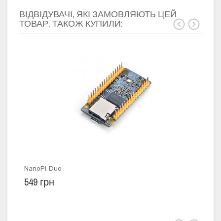
ВІДВІДУВАЧІ, ЯКІ ЗАМОВЛЯЮТЬ ЦЕЙ
ТОВАР, ТАКОЖ КУПИЛИ:
NanoPi Duo
Све
549 грн
5 г