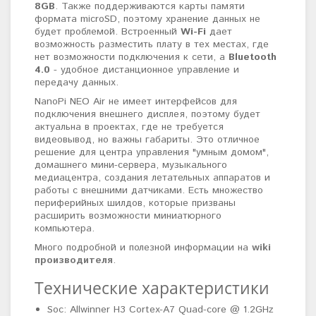
8GB
. Также поддерживаются карты памяти
формата microSD, поэтому хранение данных не
будет проблемой. Встроенный
Wi-Fi
дает
возможность разместить плату в тех местах, где
нет возможности подключения к сети, а
Bluetooth
4.0
- удобное дистанционное управление и
передачу данных.
NanoPi NEO Air не имеет интерфейсов для
подключения внешнего дисплея, поэтому будет
актуальна в проектах, где не требуется
видеовывод, но важны габариты. Это отличное
решение для центра управления "умным домом",
домашнего мини-сервера, музыкального
медиацентра, создания летательных аппаратов и
работы с внешними датчиками. Есть множество
периферийных шилдов, которые призваны
расширить возможности миниатюрного
компьютера.
Много подробной и полезной информации на
wiki
производителя
.
Технические характеристики
Soc: Allwinner H3 Cortex-A7 Quad-core @ 1.2GHz