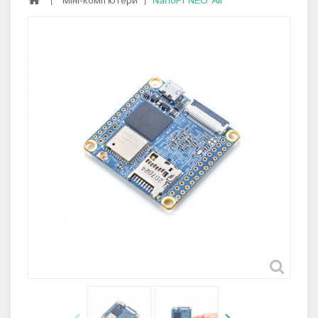
Міні-комп'ютери
NanoPi NEO Air