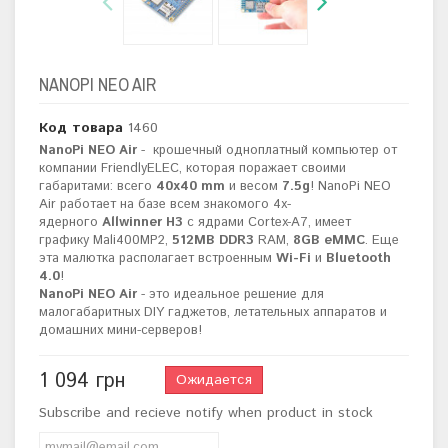
NANOPI NEO AIR
Код товара
1460
NanoPi NEO Air
-
крошечный одноплатный компьютер от
компании FriendlyELEC, которая поражает своими
габаритами: всего
40х40 mm
и весом
7.5g
!
NanoPi NEO
Air работает на базе всем знакомого 4х-
ядерного
Allwinner H3
с ядрами Cortex-A7, имеет
графику Mali400MP2,
512MB
DDR3
RAM,
8GB eMMC
. Еще
эта малютка располагает встроенным
Wi-Fi
и
Bluetooth
4.0
!
NanoPi NEO Air
- это идеальное решение для
малогабаритных DIY гаджетов, летательных аппаратов и
домашних мини-серверов!
1 094 грн
Ожидается
Subscribe and recieve notify when product in stock