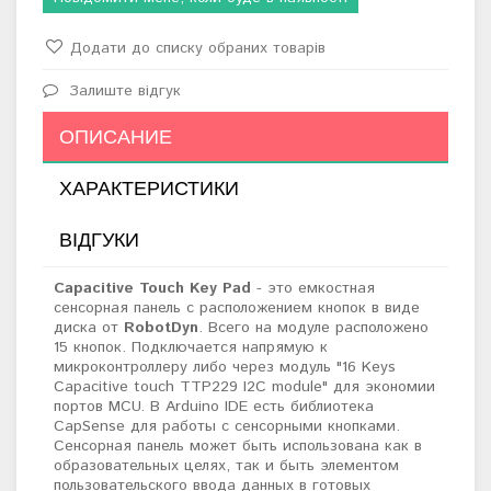
Додати до списку обраних товарів
Залиште відгук
ОПИСАНИЕ
ХАРАКТЕРИСТИКИ
ВІДГУКИ
Capacitive Touch Key Pad
- это емкостная
сенсорная панель с расположением кнопок в виде
диска от
RobotDyn
.
Всего на модуле расположено
15 кнопок. Подключается напрямую к
микроконтроллеру либо через модуль "16 Keys
Capacitive touch TTP229 I2C module" для экономии
портов MCU.
В Arduino IDE есть библиотека
CapSense для работы с сенсорными кнопками.
Сенсорная панель м
ожет быть использована как в
образовательных целях, так и быть элементом
пользовательского ввода данных в готовых