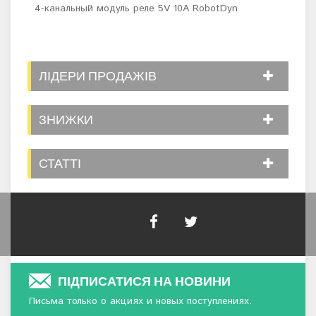
4-канальный модуль реле 5V 10A RobotDyn
1-к
ЛІДЕРИ ПРОДАЖІВ
ЗНИЖКИ
СТАТТІ
ПІДПИСАТИСЯ НА НОВИНИ
Письма только о акциях и новых поступлениях.