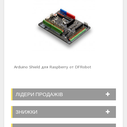
Arduino Shield для Raspberry от DFRobot
Пла
seri
ЛІДЕРИ ПРОДАЖІВ
ЗНИЖКИ