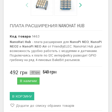
ПЛАТА РАСШИРЕНИЯ NANOHAT HUB
Код товара
1463
NanoHat Hub
- плата расширения для
NanoPi NEO
,
NanoPi
NEO2
и
NanoPi NEO Air
от FriendlyELEC. NanoHat Hub дает
возможность удобно работать с модулями и датчиками.
Подключаясь к плате по I2C интерфейсу разводит GPIO
гребенку на ряд 4-пиновых BakeBit разъемов.
549 грн
492 грн
-57 грн
В наличии
В КОРЗИНУ
Додати до списку обраних товарів