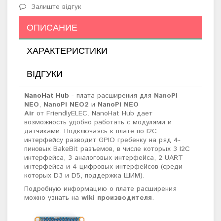
Залиште відгук
ОПИСАНИЕ
ХАРАКТЕРИСТИКИ
ВІДГУКИ
NanoHat Hub
- плата расширения для
NanoPi
NEO
,
NanoPi NEO2
и
NanoPi NEO
Air
от FriendlyELEC. NanoHat Hub дает
возможность удобно работать с модулями и
датчиками. Подключаясь к плате по I2C
интерфейсу разводит GPIO гребенку на ряд 4-
пиновых BakeBit разъемов, в числе которых 3
I2C
интерфейса,
3 аналоговых интерфейса, 2 UART
интерфейса и 4 цифровых интерфейсов (среди
которых D3 и D5, поддержка ШИМ).
Подробную информацию о плате расширения
можно узнать на
wiki производителя
.