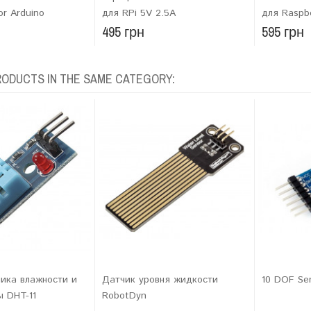
for Arduino
для RPi 5V 2.5A
для Raspbe
495 грн
595 грн
RODUCTS IN THE SAME CATEGORY:
ика влажности и
Датчик уровня жидкости
10 DOF Se
 DHT-11
RobotDyn