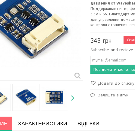
давления
от
Wavesha
Поддерживает интерф
3.3V и 5V. Благодаря 
для управления домашн
контроля отопления, в
349 грн
Ожи
Subscribe and recieve 
Повідомити мене, ко
Додати до списку 
Залиште відгук
ИЕ
ХАРАКТЕРИСТИКИ
ВІДГУКИ