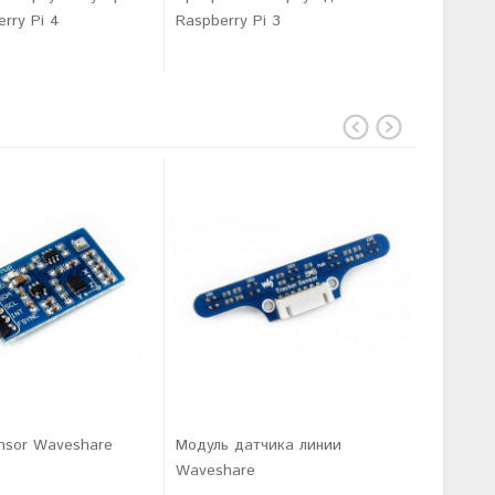
rry Pi 4
Raspberry Pi 3
1 995 г
nsor Waveshare
Модуль датчика линии
Модуль 
Waveshare