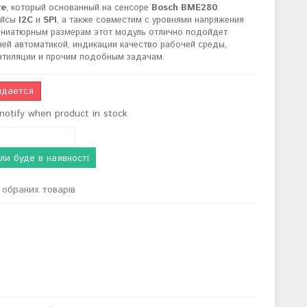
re
, который основанный на сенсоре
Bosch BME280
.
ейсы
I2C
и
SPI
, а также совместим с уровнями напряжения
миниатюрным размерам этот модуль отлично подойдет
ей автоматикой, индикации качество рабочей среды,
ентиляции и прочим подобным задачам.
дается
notify when product in stock
ли буде в наявності
обраних товарів