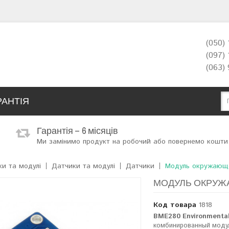
(050)
(097)
(063)
РАНТІЯ
Гарантія – 6 місяців
Ми замінимо продукт на робочий або повернемо кошти
ки та модулі
Датчики та модулі
Датчики
Модуль окружающ
МОДУЛЬ ОКРУЖА
Код товара
1818
BME280 Environmental 
комбинированный моду