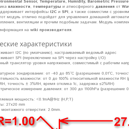
ronmental Sensor, Temperature, Humidity, Barometric Pressure
чика
влажности
,
температуры
и атмосферного
давления
от
Wa
оддерживает интерфейсы
I2C
и
SPI
, а также совместим с уровня
от модуль отлично подойдет для управления домашней автомати
опления, вентиляции и прочим подобным задачам.
Модуль компле
информация на
wiki производителя
.
еские характеристики
живает I2C (по умолчанию), настраиваемый ведомый адрес
живает SPI (переключение на SPI через настройку I/O)
нный транслятор уровня напряжения, совместимый с рабочим нап
турное зондирование: от -40 до 85°C (разрешение 0,01°C, точност
ительность влажности: от 0 до 100% относительной влажности RH 
RH, точность ± 3%RH, время отклика 1с, задержка ≤2%RH)
трическое измерение давления: от 300 до 1100hPa (разрешение 0,
ляемая мощность: <0.1mA@1Hz (H,P,T)
ты: 27x20 mm
 монтажного отверстия: 2.0mm.