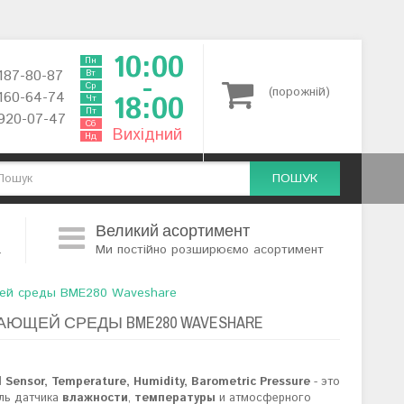
10:00
Пн
 187-80-87
Вт
-
Ср
(порожній)
 160-64-74
18:00
Чт
Пт
 920-07-47
Сб
Вихідний
Нд
ПОШУК
Великий асортимент
.
Ми постійно розширюємо асортимент
ей среды BME280 Waveshare
ЮЩЕЙ СРЕДЫ BME280 WAVESHARE
Sensor, Temperature, Humidity, Barometric Pressure
- это
ль датчика
влажности
,
температуры
и атмосферного