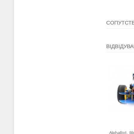
СОПУТСТ
ВІДВІДУВА
AlphaBot, Bl