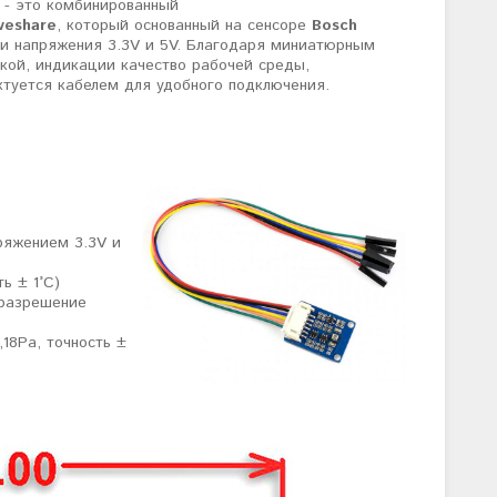
- это комбинированный
veshare
, который основанный на сенсоре
Bosch
ми напряжения 3.3V и 5V. Благодаря миниатюрным
кой, индикации качество рабочей среды,
ктуется кабелем для удобного подключения.
ряжением 3.3V и
ь ± 1°C)
(разрешение
18Pa, точность ±