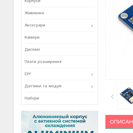
Корпуси
Живлення
Аксесуари
Камери
Дисплеї
Плати розширення
DIY
Датчики та модулі
Набори
ОПИСАН