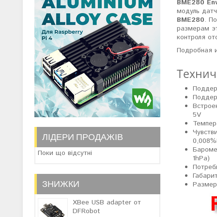
BME280 Envi
модуль дат
BME280
. П
размерам эт
контроля от
Подробная 
Технич
Поддер
Поддер
Встрое
5V
Темпера
Чувств
ЛІДЕРИ ПРОДАЖІВ
0,008%
Бароме
Поки що відсутні
1hPa)
Потреб
Габари
ЗНИЖКИ
Размер
XBee USB adapter от
DFRobot