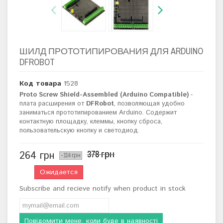
ШИЛД ПРОТОТИПИРОВАНИЯ ДЛЯ ARDUINO
DFROBOT
Код товара
1528
Proto Screw Shield-Assembled (Arduino Compatible)
-
плата расширения от
DFRobot
, позволяющая удобно
заниматься прототипированием Arduino. Содержит
контактную площадку, клеммы, кнопку сброса,
пользовательскую кнопку и светодиод.
378 грн
264 грн
-114 грн
Ожидается
Subscribe and recieve notify when product in stock
Повідомити мене, коли буде в наявності