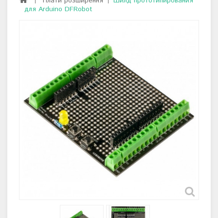
Плати розширення
Шилд прототипирования
для Arduino DFRobot